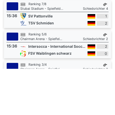
Ranking 7/8
Stubai Stadium - Spielfeld 3
Schiedsrichter 4
15:36
SV Pattonville
1
TSV Schmiden
2
Ranking 5/6
Chairman Arena - Spielfeld 1
Schiedsrichter 2
15:36
Intersocca - International Soccer Academy
2
FSV Waiblingen schwarz
0
Ranking 3/4
Chairman Arena - Spielfeld 1
Schiedsrichter 2
15:54
FSV Waiblingen weiss
0
Sportvereinigung Feuerbach
2
Ranking 1/2
Chairman Arena - Spielfeld 1
Schiedsrichter 4
16:12
Vfl Obereisesheim
5
SC 04 Tuttlingen
2