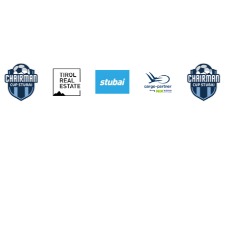
Siegerehrung
16:30
gleich im Anschluss ans Finale findet die Siegerehrung statt
Won after "Penalty kicks"
Note:
The developer does not accept any liability for damages
resulting from visiting this website or any damages resulting
from perusal of the contents or services provided.
Privacy policy statement
General terms and conditions