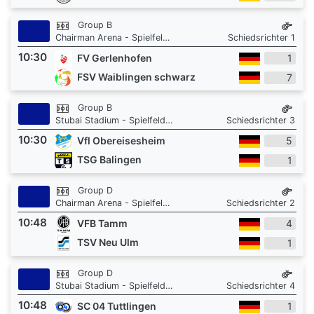
Group B
Chairman Arena - Spielfeld 1
Schiedsrichter 1
10:30
FV Gerlenhofen
1
FSV Waiblingen schwarz
7
Group B
Stubai Stadium - Spielfeld 3
Schiedsrichter 3
10:30
Vfl Obereisesheim
5
TSG Balingen
1
Group D
Chairman Arena - Spielfeld 1
Schiedsrichter 2
10:48
VFB Tamm
4
TSV Neu Ulm
1
Group D
Stubai Stadium - Spielfeld 3
Schiedsrichter 4
10:48
SC 04 Tuttlingen
1