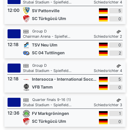
Stubai Stadium - Spielfeld 3
Schiedsrichter 4
12:00
SV Pattonville
5
SC Türkgücü Ulm
0
Group D
Chairman Arena - Spielfeld 1
Schiedsrichter 2
12:18
TSV Neu Ulm
0
SC 04 Tuttlingen
2
Group D
Stubai Stadium - Spielfeld 3
Schiedsrichter 4
12:18
Intersocca - International Soccer Academy
5
VFB Tamm
0
Quarter finals 9-16 (1)
Stubai Stadium - Spielfeld 3
Schiedsrichter 3
12:36
FV Markgröningen
1
SC Türkgücü Ulm
0