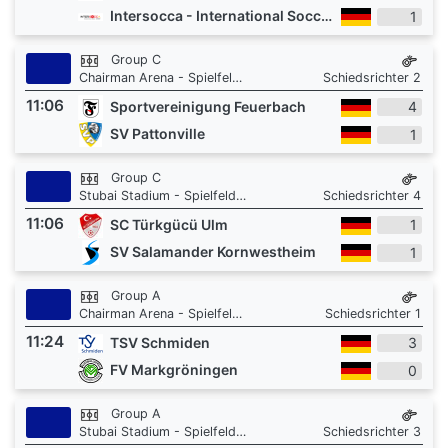
Intersocca - International Soccer Academy
1
Group C
Chairman Arena - Spielfeld 1
Schiedsrichter 2
11:06
Sportvereinigung Feuerbach
4
SV Pattonville
1
Group C
Stubai Stadium - Spielfeld 3
Schiedsrichter 4
11:06
SC Türkgücü Ulm
1
SV Salamander Kornwestheim
1
Group A
Chairman Arena - Spielfeld 1
Schiedsrichter 1
11:24
TSV Schmiden
3
FV Markgröningen
0
Group A
Stubai Stadium - Spielfeld 3
Schiedsrichter 3