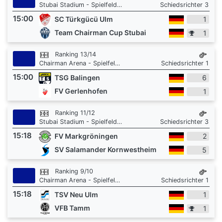
Stubai Stadium - Spielfeld 3
Schiedsrichter 3
15:00
SC Türkgücü Ulm
1
Team Chairman Cup Stubai
1
Ranking 13/14
Chairman Arena - Spielfeld 1
Schiedsrichter 1
15:00
TSG Balingen
6
FV Gerlenhofen
1
Ranking 11/12
Stubai Stadium - Spielfeld 3
Schiedsrichter 3
15:18
FV Markgröningen
2
SV Salamander Kornwestheim
5
Ranking 9/10
Chairman Arena - Spielfeld 1
Schiedsrichter 1
15:18
TSV Neu Ulm
1
VFB Tamm
1