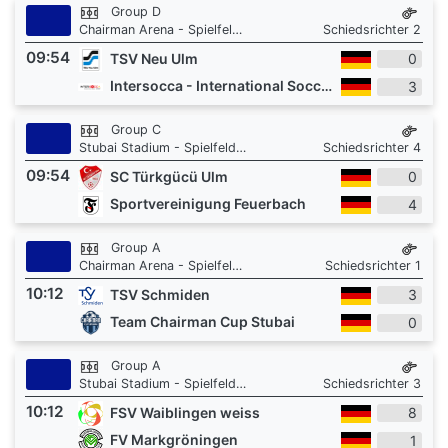
Group D
Chairman Arena - Spielfeld 1
Schiedsrichter 2
09:54
TSV Neu Ulm
0
Intersocca - International Soccer Academy
3
Group C
Stubai Stadium - Spielfeld 3
Schiedsrichter 4
09:54
SC Türkgücü Ulm
0
Sportvereinigung Feuerbach
4
Group A
Chairman Arena - Spielfeld 1
Schiedsrichter 1
10:12
TSV Schmiden
3
Team Chairman Cup Stubai
0
Group A
Stubai Stadium - Spielfeld 3
Schiedsrichter 3
10:12
FSV Waiblingen weiss
8
FV Markgröningen
1