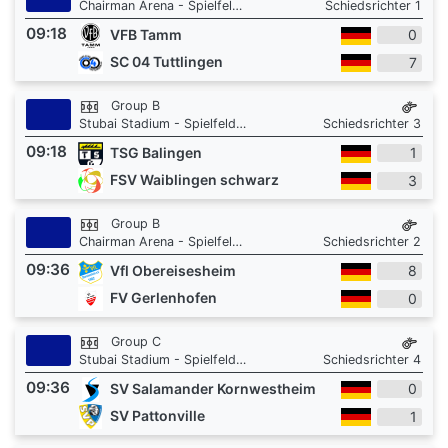
Chairman Arena - Spielfeld 1
Schiedsrichter 1
09:18
VFB Tamm
0
SC 04 Tuttlingen
7
Group B
Stubai Stadium - Spielfeld 3
Schiedsrichter 3
09:18
TSG Balingen
1
FSV Waiblingen schwarz
3
Group B
Chairman Arena - Spielfeld 1
Schiedsrichter 2
09:36
Vfl Obereisesheim
8
FV Gerlenhofen
0
Group C
Stubai Stadium - Spielfeld 3
Schiedsrichter 4
09:36
SV Salamander Kornwestheim
0
SV Pattonville
1