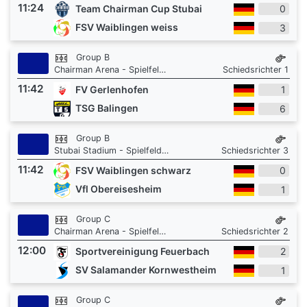
11:24
Team Chairman Cup Stubai
0
FSV Waiblingen weiss
3
Group B
Chairman Arena - Spielfeld 1
Schiedsrichter 1
11:42
FV Gerlenhofen
1
TSG Balingen
6
Group B
Stubai Stadium - Spielfeld 3
Schiedsrichter 3
11:42
FSV Waiblingen schwarz
0
Vfl Obereisesheim
1
Group C
Chairman Arena - Spielfeld 1
Schiedsrichter 2
12:00
Sportvereinigung Feuerbach
2
SV Salamander Kornwestheim
1
Group C