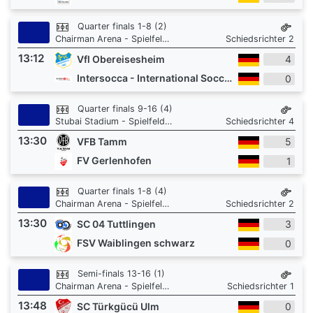
Quarter finals 1-8 (2)
Chairman Arena - Spielfeld 1
Schiedsrichter 2
13:12
Vfl Obereisesheim
4
Intersocca - International Soccer Academy
0
Quarter finals 9-16 (4)
Stubai Stadium - Spielfeld 3
Schiedsrichter 4
13:30
VFB Tamm
5
FV Gerlenhofen
1
Quarter finals 1-8 (4)
Chairman Arena - Spielfeld 1
Schiedsrichter 2
13:30
SC 04 Tuttlingen
3
FSV Waiblingen schwarz
0
Semi-finals 13-16 (1)
Chairman Arena - Spielfeld 1
Schiedsrichter 1
13:48
SC Türkgücü Ulm
0